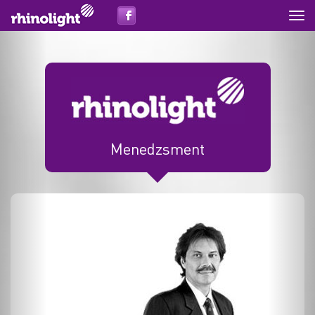
Főol
Menedzsment